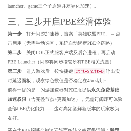
launcher、game三个子通道并差异化加速）。
三、三步开启PBE丝滑体验
第一步
：打开闪游加速器，搜索「英雄联盟PBE」→ 点
击启用（无需手动选区，系统自动绑定PBE全链路）
第二步
：关闭LOL正式服客户端及后台进程，再启动
PBE Launcher（闪游将同步接管所有PBE相关流量）
第三步
：进入游戏后，按快捷键
呼出实
Ctrl+Shift+D
时延迟面板，观察绿色数值是否稳定在45ms以下
值得一提的是，闪游加速器对PBE服提供
永久免费基础
加速权限
（含完整节点+更新加速），无需订阅即可体验
全部PBE优化能力——这对高频尝鲜新版本的玩家极为
友好。
还在为PBE服哪个加速器好而纠结？答案很清晰：
稳定