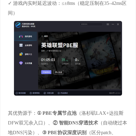
✓ 游戏内实时延迟波动：≤±8ms（稳定压制在35–42ms区
间）
其优势源于：
① PBE专属节点池
（洛杉矶LAX+达拉斯
DFW双冗余入口）、
② 智能DNS穿透技术
（自动绕过本
地DNS污染）、
③ PBE协议深度识别
（区分patch、