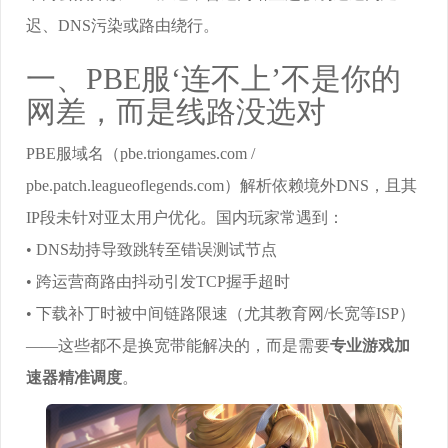
迟、DNS污染或路由绕行。
一、PBE服‘连不上’不是你的
网差，而是线路没选对
PBE服域名（pbe.triongames.com /
pbe.patch.leagueoflegends.com）解析依赖境外DNS，且其
IP段未针对亚太用户优化。国内玩家常遇到：
• DNS劫持导致跳转至错误测试节点
• 跨运营商路由抖动引发TCP握手超时
• 下载补丁时被中间链路限速（尤其教育网/长宽等ISP）
——这些都不是换宽带能解决的，而是需要
专业游戏加
速器精准调度
。