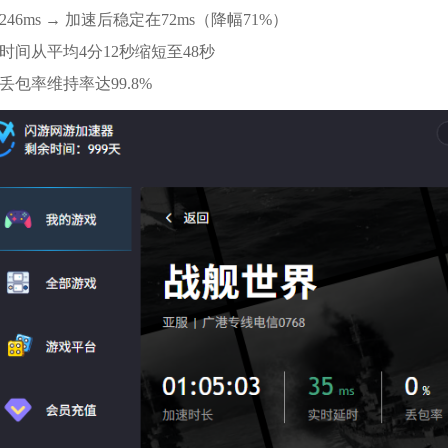
246ms → 加速后稳定在72ms（降幅71%）
待时间从平均4分12秒缩短至48秒
零丢包率维持率达99.8%