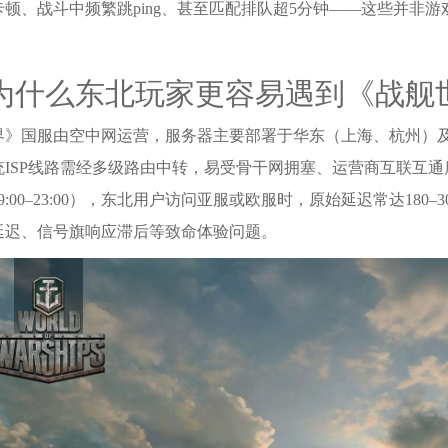
卡顿、战斗中频繁跳ping、甚至匹配排队超5分钟——这些并非
为什么东北玩家更容易遇到《战舰
界》国服由空中网运营，服务器主要部署于华东（上海、杭州）
统ISP线路需经多级路由中转，易受骨干网拥塞、运营商互联互
9:00–23:00），东北用户访问亚服或欧服时，原始延迟常达180
延迟、信号旗响应滞后等致命体验问题。