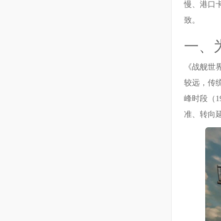
慢、港口
致。
一、
《战舰世
较远，传
峰时段（1
准、转向