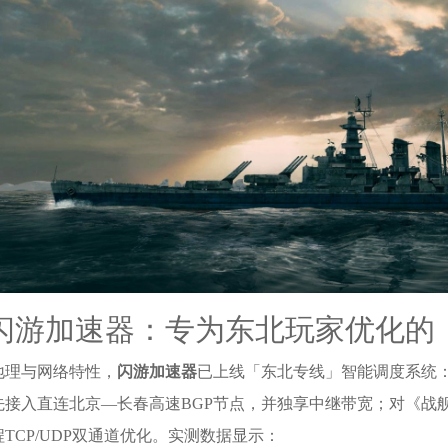
闪游加速器：专为东北玩家优化的
地理与网络特性，
闪游加速器
已上线「东北专线」智能调度系统
先接入直连北京—长春高速BGP节点，并独享中继带宽；对《战舰
TCP/UDP双通道优化。实测数据显示：