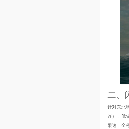
二、
针对东北
连），优
限速，全程