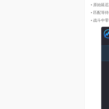
• 原始延迟
• 匹配等
• 战斗中