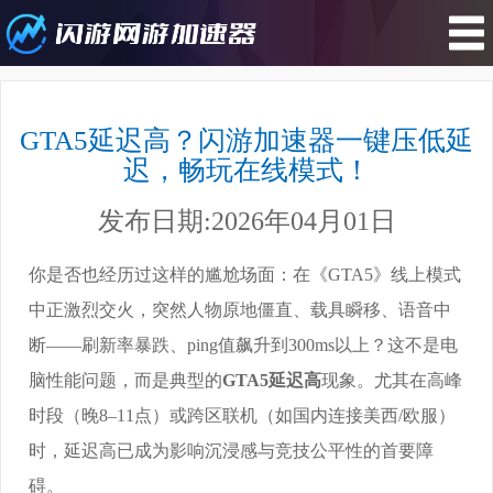
您所在的位置 : 游戏攻略>GTA5延迟
高？闪游加速器一键压低延迟，畅玩
GTA5延迟高？闪游加速器一键压低延
在线模式！
迟，畅玩在线模式！
发布日期:2026年04月01日
你是否也经历过这样的尴尬场面：在《GTA5》线上模式
中正激烈交火，突然人物原地僵直、载具瞬移、语音中
断——刷新率暴跌、ping值飙升到300ms以上？这不是电
脑性能问题，而是典型的
GTA5延迟高
现象。尤其在高峰
时段（晚8–11点）或跨区联机（如国内连接美西/欧服）
时，延迟高已成为影响沉浸感与竞技公平性的首要障
碍。