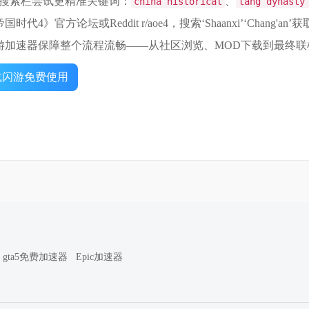
eam搜索栏尝试更精准关键词：
、
china historical
tang dynasty
国时代4》官方论坛或Reddit r/aoe4，搜索‘Shaanxi’‘Chang'
闪游加速器保障整个流程流畅——从社区浏览、MOD下载到最终
载闪游免费使用
gta5免费加速器
Epic加速器