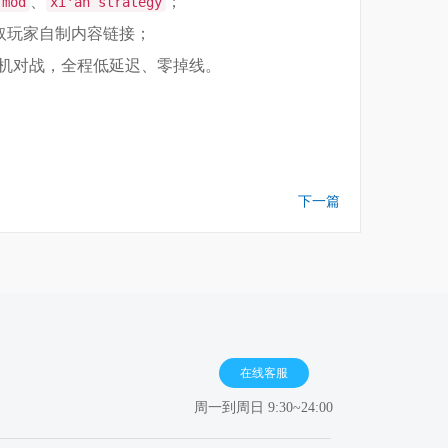
、
；
 mod
xi'an strategy
an’获取玩家自制内容链接；
联机对战，全程低延迟、零掉线。
下一篇
在线客服
周一到周日 9:30~24:00