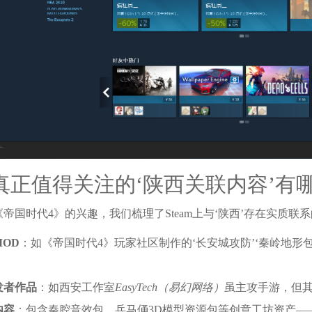
真正值得关注的‘陕西关联内容’有
帝国时代4》的兴趣，我们梳理了Steam上与‘陕西’存在实质联
OD
：如《帝国时代4》玩家社区制作的‘长安城攻防’‘秦岭地形包
；
发者作品
：如西安工作室
EasyTech（易幻网络）
虽主攻手游，但其部
内容
：包含秦腔音效包、兵马俑3D模型资源包等创意工坊资产—