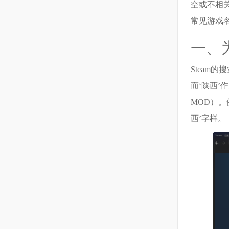
空或不相关
常见游戏
一、为
Steam
而‘陕西
MOD）。
西’字样。