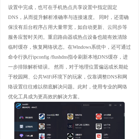
设置中完成，也可在手机热点共享设置中指定固定
DNS，从而提升解析准确率与连接速度。 同时，还需确
保没有后台程序占用大量带宽，如自动更新、云同步等
服务应暂时关闭。重启路由器或热点设备也能有效清除
临时缓存，恢复网络状态。在Windows系统中，还可通过
命令行执行ipconfig /flushdns指令刷新本地DNS缓存，进
一步排除解析错误。 然而，对于地理位置偏远或长期处
于校园网、公共WiFi环境下的玩家，仅靠调整DNS和网
络设置往往难以彻底解决问题。此时，使用专业的网络
优化工具成为更高效的解决方案。