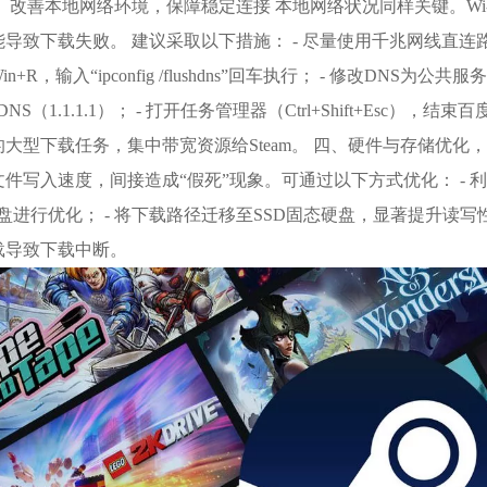
、改善本地网络环境，保障稳定连接 本地网络状况同样关键。Wi
导致下载失败。 建议采取以下措施： - 尽量使用千兆网线直连路
+R，输入“ipconfig /flushdns”回车执行； - 修改DNS为公共服务器，如
lare DNS（1.1.1.1）； - 打开任务管理器（Ctrl+Shift+E
大型下载任务，集中带宽资源给Steam。 四、硬件与存储优化
件写入速度，间接造成“假死”现象。可通过以下方式优化： - 利用磁盘
安装盘进行优化； - 将下载路径迁移至SSD固态硬盘，显著提升读
载导致下载中断。