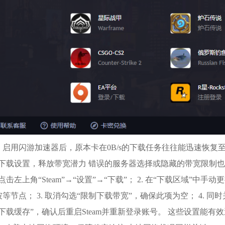
，启用闪游加速器后，原本卡在0B/s的下载任务往往能迅速恢复
am下载设置，释放带宽潜力 错误的服务器选择或隐藏的带宽限制也
m，点击左上角“Steam”→“设置”→“下载”； 2. 在“下载区域
等节点； 3. 取消勾选“限制下载带宽”，确保此项为空； 4. 同
下载缓存”，确认后重启Steam并重新登录账号。 这些设置能