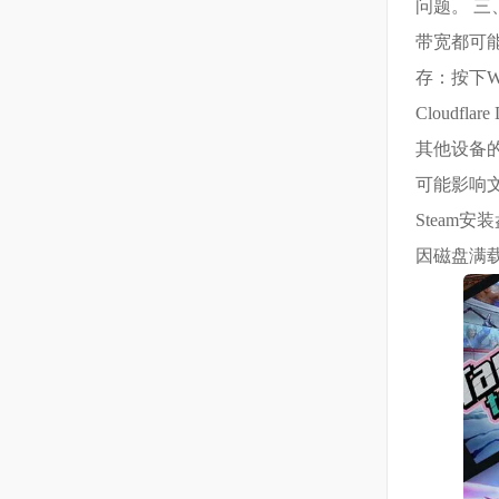
问题。 三
带宽都可能
存：按下Win
Cloudf
其他设备的
可能影响文
Steam
因磁盘满