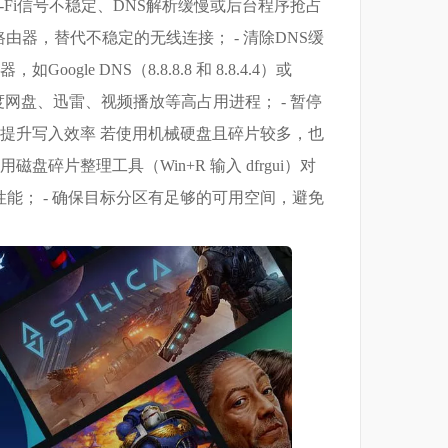
-Fi信号不稳定、DNS解析缓慢或后台程序抢占
由器，替代不稳定的无线连接； - 清除DNS缓
Google DNS（8.8.8.8 和 8.8.4.4）或
sc），结束百度网盘、迅雷、视频播放等高占用进程； - 暂停
，提升写入效率 若使用机械硬盘且碎片较多，也
碎片整理工具（Win+R 输入 dfrgui）对
写性能； - 确保目标分区有足够的可用空间，避免