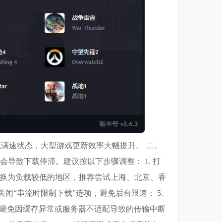
至满速状态，大型游戏更新效率大幅提升。 二、
会导致下载停滞。建议按以下步骤调整： 1. 打
”中手动更换为负载较低的地区，推荐尝试上海、北京、香
时关闭“串流时限制下载”选项，避免后台限速； 5.
有效避免因缓存异常或服务器不适配导致的传输中断