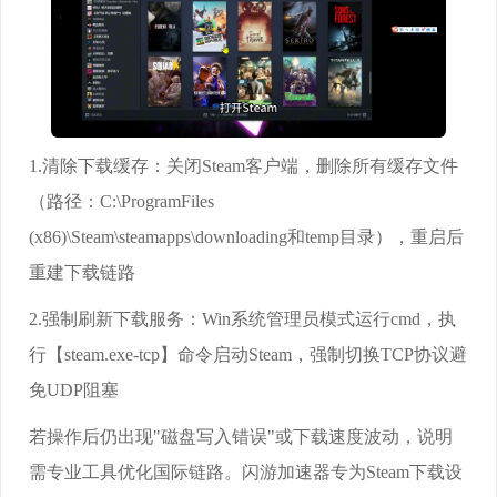
1.清除下载缓存：关闭Steam客户端，删除所有缓存文件
（路径：C:\ProgramFiles
(x86)\Steam\steamapps\downloading和temp目录），重启后
重建下载链路
2.强制刷新下载服务：Win系统管理员模式运行cmd，执
行【steam.exe-tcp】命令启动Steam，强制切换TCP协议避
免UDP阻塞
若操作后仍出现"磁盘写入错误"或下载速度波动，说明
需专业工具优化国际链路。闪游加速器专为Steam下载设