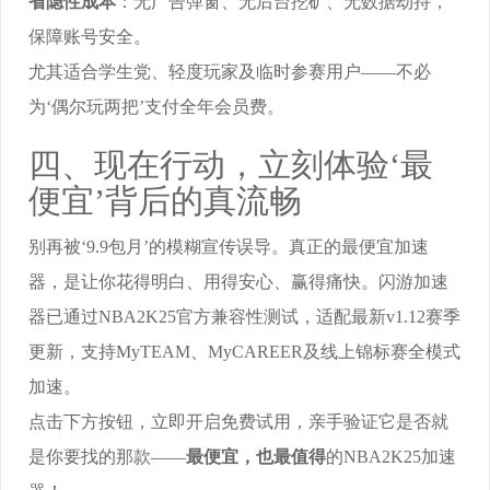
省隐性成本
：无广告弹窗、无后台挖矿、无数据劫持，
保障账号安全。
尤其适合学生党、轻度玩家及临时参赛用户——不必
为‘偶尔玩两把’支付全年会员费。
四、现在行动，立刻体验‘最
便宜’背后的真流畅
别再被‘9.9包月’的模糊宣传误导。真正的最便宜加速
器，是让你花得明白、用得安心、赢得痛快。闪游加速
器已通过NBA2K25官方兼容性测试，适配最新v1.12赛季
更新，支持MyTEAM、MyCAREER及线上锦标赛全模式
加速。
点击下方按钮，立即开启免费试用，亲手验证它是否就
是你要找的那款——
最便宜，也最值得
的NBA2K25加速