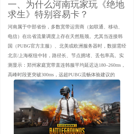
一、为什么河南玩家玩《绝地
求生》特别容易卡？
河南属于中部省份，多数宽带运营商（如联通、移动、
电信）在出省流量调度上存在天然瓶颈。尤其当连接韩
国（PUBG官方主服）、北美或欧洲服务器时，数据需经
北京/上海枢纽中转，路径长、节点拥堵、丢包率高。实
测显示：郑州家庭宽带直连韩服平均延迟达180–260ms，
高峰时段更突破300ms，远超PUBG流畅体验建议的