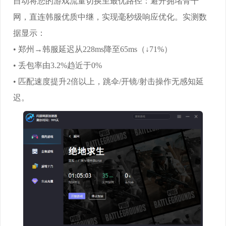
自动将您的游戏流量切换至最优路径：避开拥堵骨干
网，直连韩服优质中继，实现毫秒级响应优化。实测数
据显示：
• 郑州→韩服延迟从228ms降至65ms（↓71%）
• 丢包率由3.2%趋近于0%
• 匹配速度提升2倍以上，跳伞/开镜/射击操作无感知延
迟。