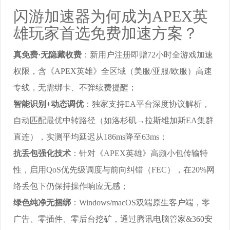
闪游加速器为何成为APEX英
雄玩家首选免费加速方案？
真免费·无隐藏收费
：新用户注册即赠72小时全游戏加速
权限，含《APEX英雄》全区域（美服/亚服/欧服）高速
专线，无需绑卡、不弹续费提醒；
智能识别+动态调优
：独家支持EA平台深度协议解析，
自动匹配最优中转路径（如洛杉矶→拉斯维加斯EA集群
直连），实测平均延迟从186ms降至63ms；
抗丢包强化技术
：针对《APEX英雄》高频小包传输特
性，启用QoS优先级调度与前向纠错（FEC），在20%网
络丢包下仍保持操作响应无感；
绿色纯净无捆绑
：Windows/macOS双端原生客户端，零
广告、零插件、零后台挖矿，通过腾讯电脑管家&360安