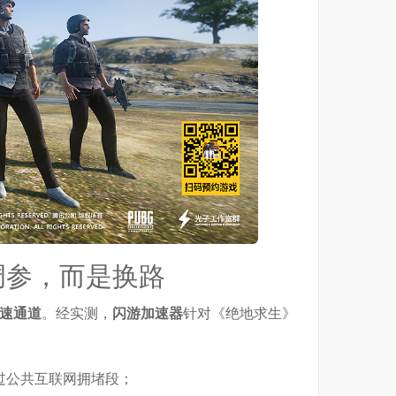
调参，而是换路
加速通道
。经实测，
闪游加速器
针对《绝地求生》
绕过公共互联网拥堵段；