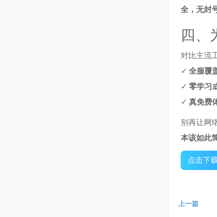
全，无封
四、
对比主流
✓
全服覆
✓
零学习
✓
真免费
别再让网
本该如此
点击下
上一篇