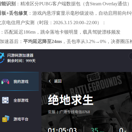
智能识别
：精准区分PUBG客户端数据包（含Steam Overlay
看板+丢包修复
：游戏内悬浮窗显示毫秒级波动，自动启用前向纠
电信用户实测（时段：2026.3.15 20:00–22:00）：
时：匹配延迟186ms，跳伞落地卡顿明显，载具驾驶漂移频发
游加速器后：
平均延迟降至24ms
，丢包率从3.2%→0%，决赛圈压