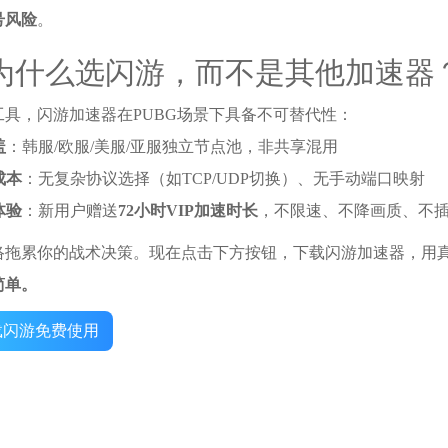
号风险
。
为什么选闪游，而不是其他加速器
工具，闪游加速器在PUBG场景下具备不可替代性：
盖
：韩服/欧服/美服/亚服独立节点池，非共享混用
成本
：无复杂协议选择（如TCP/UDP切换）、无手动端口映射
体验
：新用户赠送
72小时VIP加速时长
，不限速、不降画质、不
络拖累你的战术决策。现在点击下方按钮，下载闪游加速器，用真
简单。
载闪游免费使用