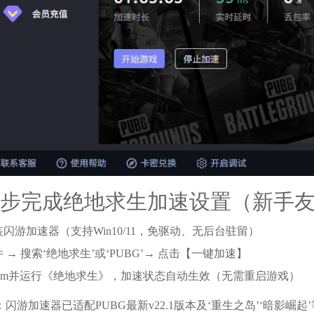
3步完成绝地求生加速设置（新手
安装闪游加速器（支持Win10/11，免驱动、无后台驻留）
件 → 搜索‘绝地求生’或‘PUBG’→ 点击【一键加速】
Steam并运行《绝地求生》，加速状态自动生效（无需重启游戏）
士：闪游加速器已适配PUBG最新v22.1版本及‘重生之岛’‘暗影崛