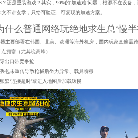
S？还是重装游戏？其实，90%的‘加速难’问题，根源不在设备，
本文不讲玄学，只给可验证、可复现的加速方案。
为什么普通网络玩绝地求生总‘慢半
服务器主要部署在韩国、北美、欧洲等海外机房，国内玩家直连需
S节点拥塞（尤其晚高峰）
国际出口带宽争抢
协议丢包未重传导致枪械后坐力异常、载具瞬移
段频繁‘连接超时’或进入地图后加载缓慢