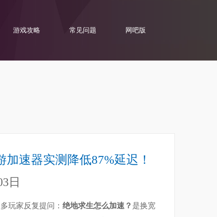
游戏攻略
常见问题
网吧版
游加速器实测降低87%延迟！
03日
很多玩家反复提问：
绝地求生怎么加速？
是换宽