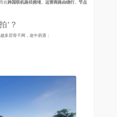
而在
跨国联机路径拥堵、运营商路由绕行、节点
拍’？
跨越多层骨干网，途中易遇：