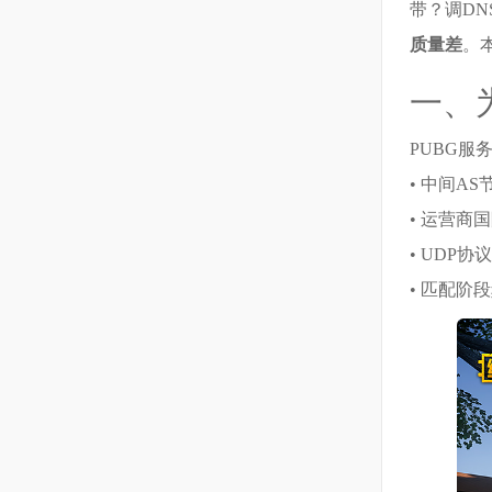
带？调DN
质量差
。
一、
PUBG
• 中间A
• 运营商
• UDP
• 匹配阶