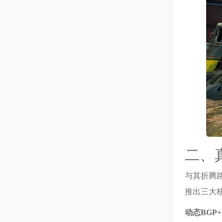
二、
与其折腾路
推出三大
动态BGP