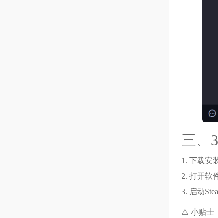
三、
1. 下载
2. 打开软
3. 启动
⚠️ 小贴